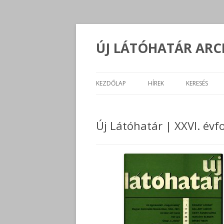
ÚJ LÁTÓHATÁR AR
KEZDŐLAP
HÍREK
KERESÉS
Új Látóhatár | XXVI. év