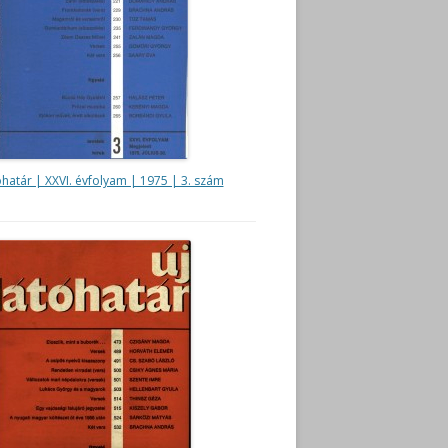
óhatár | XXVI. évfolyam | 1975 | 3. szám