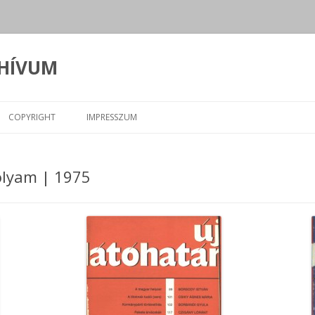
CHÍVUM
Kilépés
a
COPYRIGHT
IMPRESSZUM
tartalomba
folyam | 1975