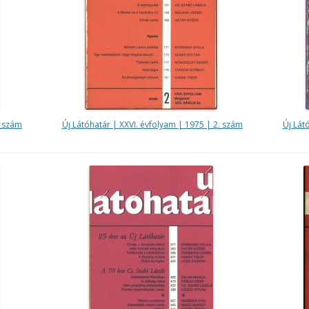
. szám
Új Látóhatár | XXVI. évfolyam | 1975 | 2. szám
Új Lát