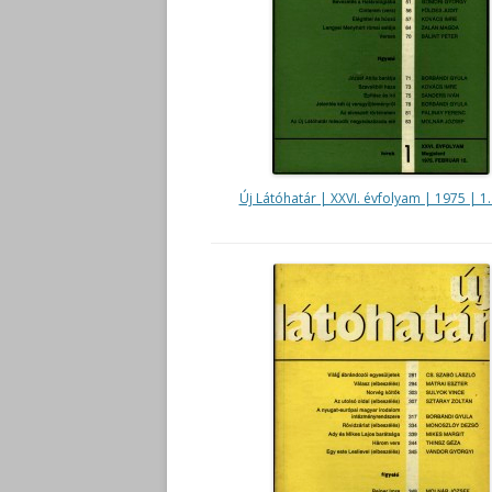
Új Látóhatár | XXVI. évfolyam | 1975 | 1