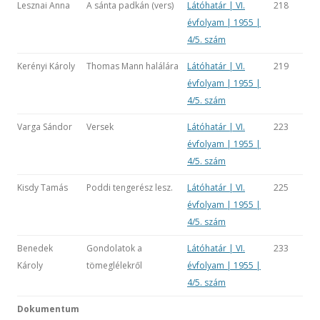
Lesznai Anna
A sánta padkán (vers)
Látóhatár | VI.
218
évfolyam | 1955 |
4/5. szám
Kerényi Károly
Thomas Mann halálára
Látóhatár | VI.
219
évfolyam | 1955 |
4/5. szám
Varga Sándor
Versek
Látóhatár | VI.
223
évfolyam | 1955 |
4/5. szám
Kisdy Tamás
Poddi tengerész lesz.
Látóhatár | VI.
225
évfolyam | 1955 |
4/5. szám
Benedek
Gondolatok a
Látóhatár | VI.
233
Károly
tömeglélekről
évfolyam | 1955 |
4/5. szám
Dokumentum