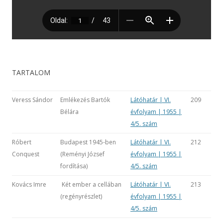
TARTALOM
Veress Sándor
Emlékezés Bartók
Látóhatár | VI.
209
Bélára
évfolyam | 1955 |
4/5. szám
Róbert
Budapest 1945-ben
Látóhatár | VI.
212
Conquest
(Reményi József
évfolyam | 1955 |
fordítása)
4/5. szám
Kovács Imre
Két ember a cellában
Látóhatár | VI.
213
(regényrészlet)
évfolyam | 1955 |
4/5. szám