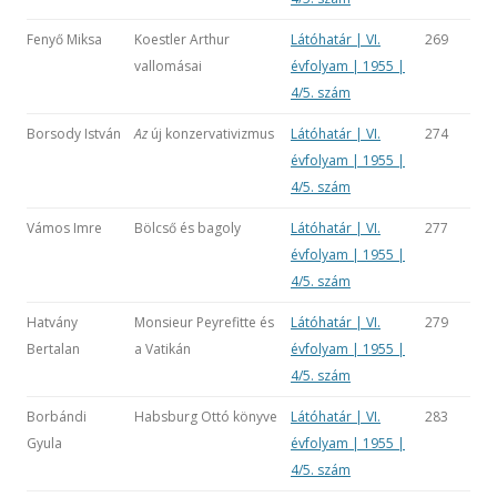
Fenyő Miksa
Koestler Arthur
Látóhatár | VI.
269
vallomásai
évfolyam | 1955 |
4/5. szám
Borsody István
Az
új konzervativizmus
Látóhatár | VI.
274
évfolyam | 1955 |
4/5. szám
Vámos Imre
Bölcső és bagoly
Látóhatár | VI.
277
évfolyam | 1955 |
4/5. szám
Hatvány
Monsieur Peyrefitte és
Látóhatár | VI.
279
Bertalan
a Vatikán
évfolyam | 1955 |
4/5. szám
Borbándi
Habsburg Ottó könyve
Látóhatár | VI.
283
Gyula
évfolyam | 1955 |
4/5. szám