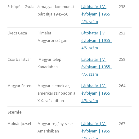
Schöpflin Gyula
A
magyar kommunista
Látóhatár | VI.
238
párt útja 1945–50
évfolyam | 1955 |
4/5. szám
Ekecs Géza
Filmélet
Látóhatár | VI.
253
Magyarországon
évfolyam | 1955 |
4/5. szám
Csorba István
Magyar telep
Látóhatár | VI.
258
Kanadában
évfolyam | 1955 |
4/5. szám
Magyar Ferenc
Magyar elemek az,
Látóhatár | VI.
264
amerikai színpadon a
évfolyam | 1955 |
XIX. században
4/5. szám
Szemle
Molnár József
Magyar regény-siker
Látóhatár | VI.
267
Amerikában
évfolyam | 1955 |
4/5. szám