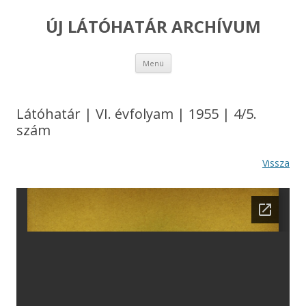
ÚJ LÁTÓHATÁR ARCHÍVUM
Kilépés
Menü
a
tartalomba
Látóhatár | VI. évfolyam | 1955 | 4/5.
szám
Vissza