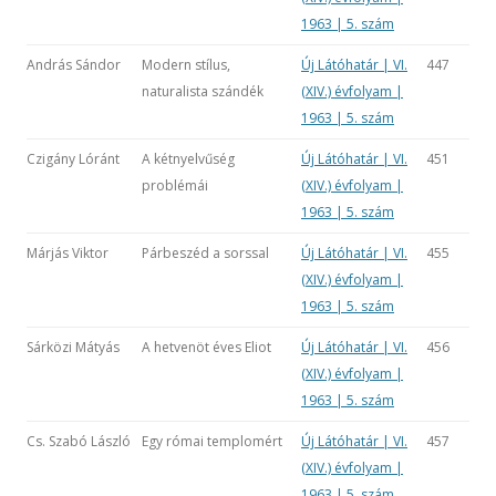
1963 | 5. szám
András Sándor
Modern stílus,
Új Látóhatár | VI.
447
naturalista szándék
(XIV.) évfolyam |
1963 | 5. szám
Czigány Lóránt
A kétnyelvűség
Új Látóhatár | VI.
451
problémái
(XIV.) évfolyam |
1963 | 5. szám
Márjás Viktor
Párbeszéd a sorssal
Új Látóhatár | VI.
455
(XIV.) évfolyam |
1963 | 5. szám
Sárközi Mátyás
A hetvenöt éves Eliot
Új Látóhatár | VI.
456
(XIV.) évfolyam |
1963 | 5. szám
Cs. Szabó László
Egy római templomért
Új Látóhatár | VI.
457
(XIV.) évfolyam |
1963 | 5. szám