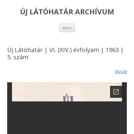
ÚJ LÁTÓHATÁR ARCHÍVUM
Kilépés
Menü
a
tartalomba
Új Látóhatár | VI. (XIV.) évfolyam | 1963 |
5. szám
Vissza