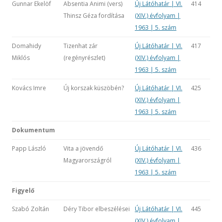
Gunnar Ekelöf
Absentia Animi (vers)
Új Látóhatár | VI.
414
Thinsz Géza fordítása
(XIV.) évfolyam |
1963 | 5. szám
Domahidy
Tizenhat zár
Új Látóhatár | VI.
417
Miklós
(regényrészlet)
(XIV.) évfolyam |
1963 | 5. szám
Kovács Imre
Új korszak küszöbén?
Új Látóhatár | VI.
425
(XIV.) évfolyam |
1963 | 5. szám
Dokumentum
Papp László
Vita a jövendő
Új Látóhatár | VI.
436
Magyarországról
(XIV.) évfolyam |
1963 | 5. szám
Figyelő
Szabó Zoltán
Déry Tibor elbeszélései
Új Látóhatár | VI.
445
(XIV.) évfolyam |