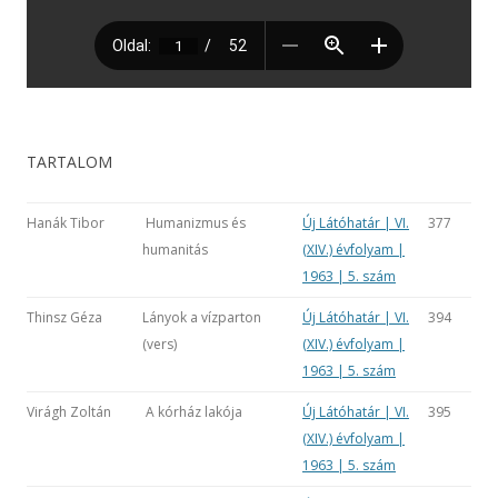
TARTALOM
Hanák Tibor
Humanizmus és
Új Látóhatár | VI.
377
humanitás
(XIV.) évfolyam |
1963 | 5. szám
Thinsz Géza
Lányok a vízparton
Új Látóhatár | VI.
394
(vers)
(XIV.) évfolyam |
1963 | 5. szám
Virágh Zoltán
A kórház lakója
Új Látóhatár | VI.
395
(XIV.) évfolyam |
1963 | 5. szám