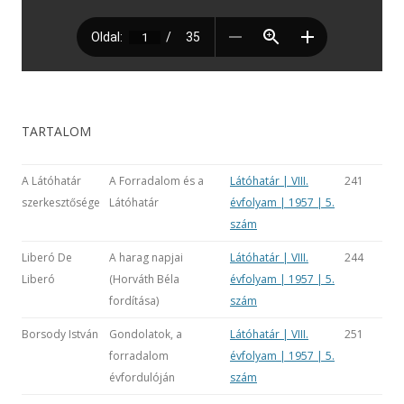
TARTALOM
A Látóhatár
A Forradalom és a
Látóhatár | VIII.
241
szerkesztősége
Látóhatár
évfolyam | 1957 | 5.
szám
Liberó De
A harag napjai
Látóhatár | VIII.
244
Liberó
(Horváth Béla
évfolyam | 1957 | 5.
fordítása)
szám
Borsody István
Gondolatok, a
Látóhatár | VIII.
251
forradalom
évfolyam | 1957 | 5.
évfordulóján
szám