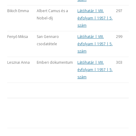
Bikich Emma
Albert Camus és a
Látóhatár | VIII.
297
Nobel-díj
évfolyam | 1957 | 5.
szám
Fenyő Miksa
San Gennaro
Látóhatár | VIII.
299
csodatétele
évfolyam | 1957 | 5.
szám
Lesznai Anna
Emberi dokumentum
Látóhatár | VIII.
303
évfolyam | 1957 | 5.
szám