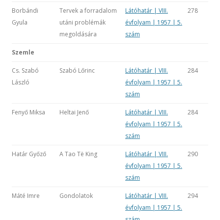
Borbándi
Tervek a forradalom
Látóhatár | VIII.
278
Gyula
utáni problémák
évfolyam | 1957 | 5.
megoldására
szám
Szemle
Cs. Szabó
Szabó Lőrinc
Látóhatár | VIII.
284
László
évfolyam | 1957 | 5.
szám
Fenyő Miksa
Heltai Jenő
Látóhatár | VIII.
284
évfolyam | 1957 | 5.
szám
Határ Győző
A Tao Të King
Látóhatár | VIII.
290
évfolyam | 1957 | 5.
szám
Máté Imre
Gondolatok
Látóhatár | VIII.
294
évfolyam | 1957 | 5.
szám