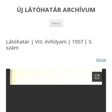
ÚJ LÁTÓHATÁR ARCHÍVUM
Kilépés
Menü
a
tartalomba
Látóhatár | VIII. évfolyam | 1957 | 5.
szám
Vissza