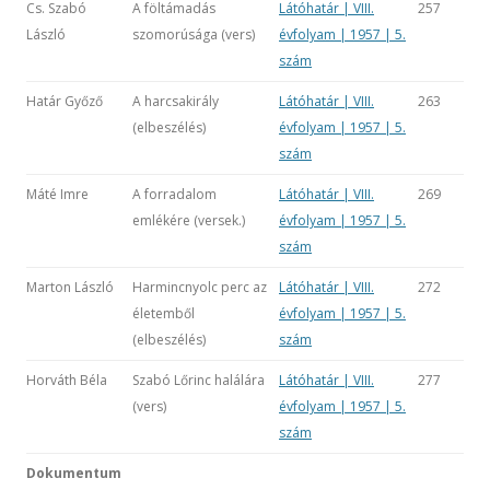
Cs. Szabó
A föltámadás
Látóhatár | VIII.
257
László
szomorúsága (vers)
évfolyam | 1957 | 5.
szám
Határ Győző
A harcsakirály
Látóhatár | VIII.
263
(elbeszélés)
évfolyam | 1957 | 5.
szám
Máté Imre
A forradalom
Látóhatár | VIII.
269
emlékére (versek.)
évfolyam | 1957 | 5.
szám
Marton László
Harmincnyolc perc az
Látóhatár | VIII.
272
életemből
évfolyam | 1957 | 5.
(elbeszélés)
szám
Horváth Béla
Szabó Lőrinc halálára
Látóhatár | VIII.
277
(vers)
évfolyam | 1957 | 5.
szám
Dokumentum