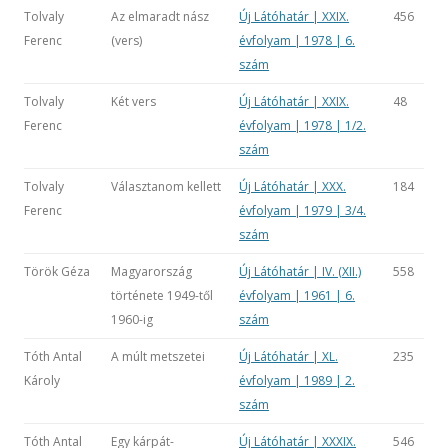
Tolvaly
Az elmaradt nász
Új Látóhatár | XXIX.
456
Ferenc
(vers)
évfolyam | 1978 | 6.
szám
Tolvaly
Két vers
Új Látóhatár | XXIX.
48
Ferenc
évfolyam | 1978 | 1/2.
szám
Tolvaly
Választanom kellett
Új Látóhatár | XXX.
184
Ferenc
évfolyam | 1979 | 3/4.
szám
Török Géza
Magyarország
Új Látóhatár | IV. (XII.)
558
története 1949-től
évfolyam | 1961 | 6.
1960-ig
szám
Tóth Antal
A múlt metszetei
Új Látóhatár | XL.
235
Károly
évfolyam | 1989 | 2.
szám
Tóth Antal
Egy kárpát-
Új Látóhatár | XXXIX.
546