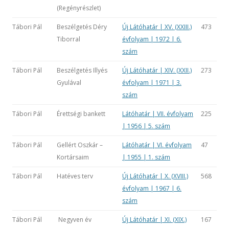
(Regényrészlet)
Tábori Pál
Beszélgetés Déry
Új Látóhatár | XV. (XXIII.)
473
Tiborral
évfolyam | 1972 | 6.
szám
Tábori Pál
Beszélgetés Illyés
Új Látóhatár | XIV. (XXII.)
273
Gyulával
évfolyam | 1971 | 3.
szám
Tábori Pál
Érettségi bankett
Látóhatár | VII. évfolyam
225
| 1956 | 5. szám
Tábori Pál
Gellért Oszkár –
Látóhatár | VI. évfolyam
47
Kortársaim
| 1955 | 1. szám
Tábori Pál
Hatéves terv
Új Látóhatár | X. (XVIII.)
568
évfolyam | 1967 | 6.
szám
Tábori Pál
Negyven év
Új Látóhatár | XI. (XIX.)
167