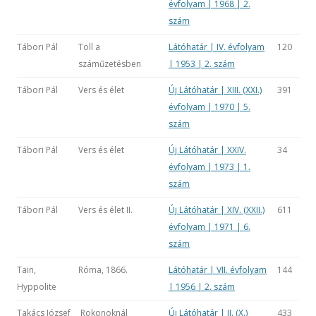
évfolyam | 1968 | 2.
szám
Tábori Pál
Toll a
Látóhatár | IV. évfolyam
120
száműzetésben
| 1953 | 2. szám
Tábori Pál
Vers és élet
Új Látóhatár | XIII. (XXI.)
391
évfolyam | 1970 | 5.
szám
Tábori Pál
Vers és élet
Új Látóhatár | XXIV.
34
évfolyam | 1973 | 1.
szám
Tábori Pál
Vers és élet II.
Új Látóhatár | XIV. (XXII.)
611
évfolyam | 1971 | 6.
szám
Tain,
Róma, 1866.
Látóhatár | VII. évfolyam
144
Hyppolite
| 1956 | 2. szám
Takács József
Rokonoknál
Új Látóhatár | II. (X.)
433