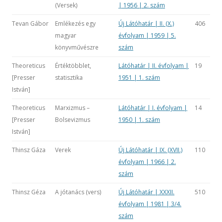
(Versek)
| 1956 | 2. szám
Tevan Gábor
Emlékezés egy
Új Látóhatár | II. (X.)
406
magyar
évfolyam | 1959 | 5.
könyvművészre
szám
Theoreticus
Értéktöbblet,
Látóhatár | II. évfolyam |
19
[Presser
statisztika
1951 | 1. szám
István]
Theoreticus
Marxizmus –
Látóhatár | I. évfolyam |
14
[Presser
Bolsevizmus
1950 | 1. szám
István]
Thinsz Gáza
Verek
Új Látóhatár | IX. (XVII.)
110
évfolyam | 1966 | 2.
szám
Thinsz Géza
A jótanács (vers)
Új Látóhatár | XXXII.
510
évfolyam | 1981 | 3/4.
szám