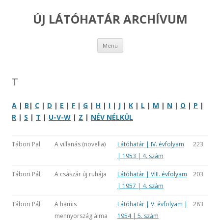
ÚJ LÁTÓHATÁR ARCHÍVUM
Kilépés
Menü
a
tartalomba
T
A
|
B
|
C
|
D
|
E
|
F
|
G
|
H
|
I
|
J
|
K
|
L
|
M
|
N
|
O
|
P
|
R
|
S
|
T
|
U-V-W
|
Z
|
NÉV NÉLKÜL
Tábori Pal
A villanás (novella)
Látóhatár | IV. évfolyam
223
| 1953 | 4. szám
Tábori Pál
A császár új ruhája
Látóhatár | VIII. évfolyam
203
| 1957 | 4. szám
Tábori Pál
A hamis
Látóhatár | V. évfolyam |
283
mennyország álma
1954 | 5. szám