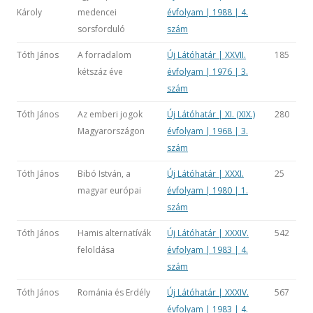
Károly
medencei
évfolyam | 1988 | 4.
sorsforduló
szám
Tóth János
A forradalom
Új Látóhatár | XXVII.
185
kétszáz éve
évfolyam | 1976 | 3.
szám
Tóth János
Az emberi jogok
Új Látóhatár | XI. (XIX.)
280
Magyarországon
évfolyam | 1968 | 3.
szám
Tóth János
Bibó István, a
Új Látóhatár | XXXI.
25
magyar európai
évfolyam | 1980 | 1.
szám
Tóth János
Hamis alternatívák
Új Látóhatár | XXXIV.
542
feloldása
évfolyam | 1983 | 4.
szám
Tóth János
Románia és Erdély
Új Látóhatár | XXXIV.
567
évfolyam | 1983 | 4.