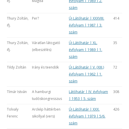
ifj.
Magda
évfolyam | 1989 | 2.
szám
Thury Zoltán,
Per?
Új Látóhatár | XXXVIII.
414
ifj.
évfolyam | 1987 | 3.
szám
Thury Zoltán,
Váratlan látogató
Új Látóhatár | XL.
35
ifj.
(elbeszélés)
évfolyam | 1989 | 1.
szám
Tildy Zoltán
Irány és teendők
Új Látóhatár | V. (XIII.)
72
évfolyam | 1962 | 1.
szám
Tímár István
A hamburgi
Látóhatár | IV. évfolyam
308
tudóskongresszus
| 1953 | 5. szám
Tolvaly
Arckép háttérben
Új Látóhatár | XXX.
426
Ferenc
sikollyal (vers)
évfolyam | 1979 | 5/6.
szám