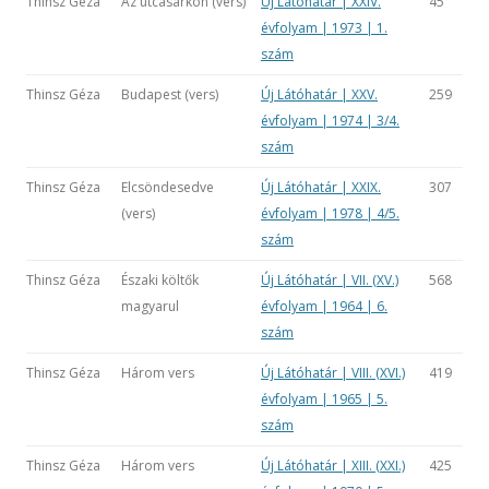
Thinsz Géza
Az utcasarkon (vers)
Új Látóhatár | XXIV.
45
évfolyam | 1973 | 1.
szám
Thinsz Géza
Budapest (vers)
Új Látóhatár | XXV.
259
évfolyam | 1974 | 3/4.
szám
Thinsz Géza
Elcsöndesedve
Új Látóhatár | XXIX.
307
(vers)
évfolyam | 1978 | 4/5.
szám
Thinsz Géza
Északi költők
Új Látóhatár | VII. (XV.)
568
magyarul
évfolyam | 1964 | 6.
szám
Thinsz Géza
Három vers
Új Látóhatár | VIII. (XVI.)
419
évfolyam | 1965 | 5.
szám
Thinsz Géza
Három vers
Új Látóhatár | XIII. (XXI.)
425