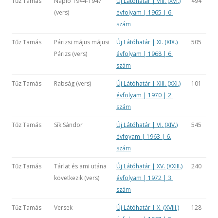
Tűz Tamás
Napló 1944-1947
Új Látóhatár | VIII. (XVI.)
494
(vers)
évfolyam | 1965 | 6.
szám
Tűz Tamás
Párizsi május májusi
Új Látóhatár | XI. (XIX.)
505
Párizs (vers)
évfolyam | 1968 | 6.
szám
Tűz Tamás
Rabság (vers)
Új Látóhatár | XIII. (XXI.)
101
évfolyam | 1970 | 2.
szám
Tűz Tamás
Sík Sándor
Új Látóhatár | VI. (XIV.)
545
évfoyam | 1963 | 6.
szám
Tűz Tamás
Tárlat és ami utána
Új Látóhatár | XV. (XXIII.)
240
következik (vers)
évfolyam | 1972 | 3.
szám
Tűz Tamás
Versek
Új Látóhatár | X. (XVIII.)
128