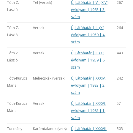
Tóth Z.
Tél (versek)
Új Látóhatár | VI. (XIV.)
267
László
évfolyam | 1963 | 3.
szám
Tóth Z.
Versek
Új Látóhatár | II. (X.)
264
László
évfolyam | 1959 | 4.
szám
Tóth Z.
Versek
Új Látóhatár | II. (X.)
443
László
évfolyam | 1959 | 6.
szám
Tóth-Kurucz
Méhecskék (versek)
Új Látóhatár | XXXIV.
242
Mária
évfolyam | 1983 | 2.
szám
Tóth-Kurucz
Versek
Új Látóhatár | XXXVI.
57
Mária
évfolyam | 1985 | 1.
szám
Turcsány
Karámtalanok (vers)
Új Látóhatár | XXXVII.
503