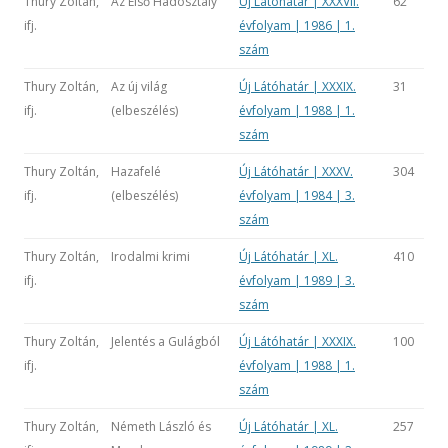
Thury Zoltán,
Az Első Hadosztály
Új Látóhatár | XXXVII.
62
ifj.
évfolyam | 1986 | 1.
szám
Thury Zoltán,
Az új világ
Új Látóhatár | XXXIX.
31
ifj.
(elbeszélés)
évfolyam | 1988 | 1.
szám
Thury Zoltán,
Hazafelé
Új Látóhatár | XXXV.
304
ifj.
(elbeszélés)
évfolyam | 1984 | 3.
szám
Thury Zoltán,
Irodalmi krimi
Új Látóhatár | XL.
410
ifj.
évfolyam | 1989 | 3.
szám
Thury Zoltán,
Jelentés a Gulágból
Új Látóhatár | XXXIX.
100
ifj.
évfolyam | 1988 | 1.
szám
Thury Zoltán,
Németh László és
Új Látóhatár | XL.
257