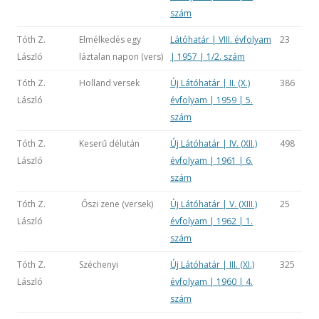
szám
Tóth Z.
Elmélkedés egy
Látóhatár | VIII. évfolyam
23
László
láztalan napon (vers)
| 1957 | 1/2. szám
Tóth Z.
Holland versek
Új Látóhatár | II. (X.)
386
László
évfolyam | 1959 | 5.
szám
Tóth Z.
Keserű délután
Új Látóhatár | IV. (XII.)
498
László
évfolyam | 1961 | 6.
szám
Tóth Z.
Őszi zene (versek)
Új Látóhatár | V. (XIII.)
25
László
évfolyam | 1962 | 1.
szám
Tóth Z.
Széchenyi
Új Látóhatár | III. (XI.)
325
László
évfolyam | 1960 | 4.
szám