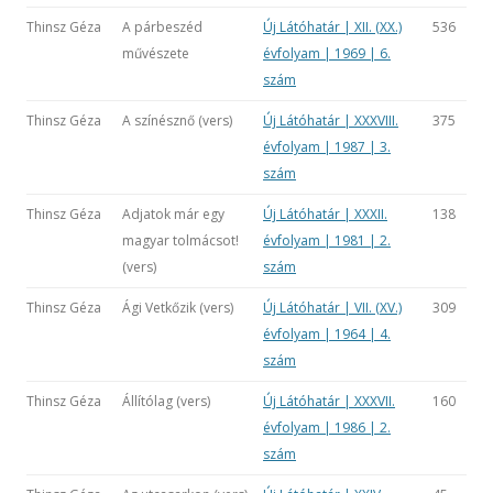
Thinsz Géza
A párbeszéd
Új Látóhatár | XII. (XX.)
536
művészete
évfolyam | 1969 | 6.
szám
Thinsz Géza
A színésznő (vers)
Új Látóhatár | XXXVIII.
375
évfolyam | 1987 | 3.
szám
Thinsz Géza
Adjatok már egy
Új Látóhatár | XXXII.
138
magyar tolmácsot!
évfolyam | 1981 | 2.
(vers)
szám
Thinsz Géza
Ági Vetkőzik (vers)
Új Látóhatár | VII. (XV.)
309
évfolyam | 1964 | 4.
szám
Thinsz Géza
Állítólag (vers)
Új Látóhatár | XXXVII.
160
évfolyam | 1986 | 2.
szám