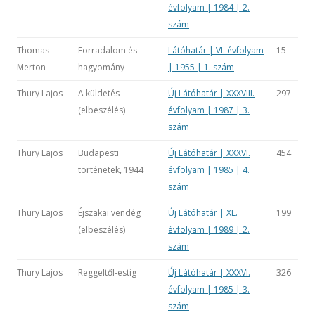
évfolyam | 1984 | 2.
szám
Thomas
Forradalom és
Látóhatár | VI. évfolyam
15
Merton
hagyomány
| 1955 | 1. szám
Thury Lajos
A küldetés
Új Látóhatár | XXXVIII.
297
(elbeszélés)
évfolyam | 1987 | 3.
szám
Thury Lajos
Budapesti
Új Látóhatár | XXXVI.
454
történetek, 1944
évfolyam | 1985 | 4.
szám
Thury Lajos
Éjszakai vendég
Új Látóhatár | XL.
199
(elbeszélés)
évfolyam | 1989 | 2.
szám
Thury Lajos
Reggeltől-estig
Új Látóhatár | XXXVI.
326
évfolyam | 1985 | 3.
szám