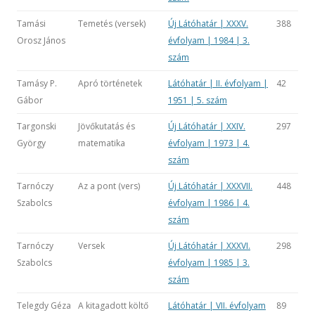
Tamási
Temetés (versek)
Új Látóhatár | XXXV.
388
Orosz János
évfolyam | 1984 | 3.
szám
Tamásy P.
Apró történetek
Látóhatár | II. évfolyam |
42
Gábor
1951 | 5. szám
Targonski
Jövőkutatás és
Új Látóhatár | XXIV.
297
György
matematika
évfolyam | 1973 | 4.
szám
Tarnóczy
Az a pont (vers)
Új Látóhatár | XXXVII.
448
Szabolcs
évfolyam | 1986 | 4.
szám
Tarnóczy
Versek
Új Látóhatár | XXXVI.
298
Szabolcs
évfolyam | 1985 | 3.
szám
Telegdy Géza
A kitagadott költő
Látóhatár | VII. évfolyam
89