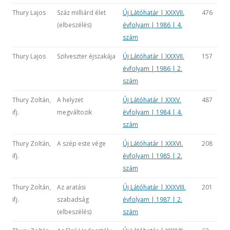
Thury Lajos
Száz milliárd élet
Új Látóhatár | XXXVII.
476
(elbeszélés)
évfolyam | 1986 | 4.
szám
Thury Lajos
Szilveszter éjszakája
Új Látóhatár | XXXVII.
157
évfolyam | 1986 | 2.
szám
Thury Zoltán,
A helyzet
Új Látóhatár | XXXV.
487
ifj.
megváltozik
évfolyam | 1984 | 4.
szám
Thury Zoltán,
A szép este vége
Új Látóhatár | XXXVI.
208
ifj.
évfolyam | 1985 | 2.
szám
Thury Zoltán,
Az aratási
Új Látóhatár | XXXVIII.
201
ifj.
szabadság
évfolyam | 1987 | 2.
(elbeszélés)
szám