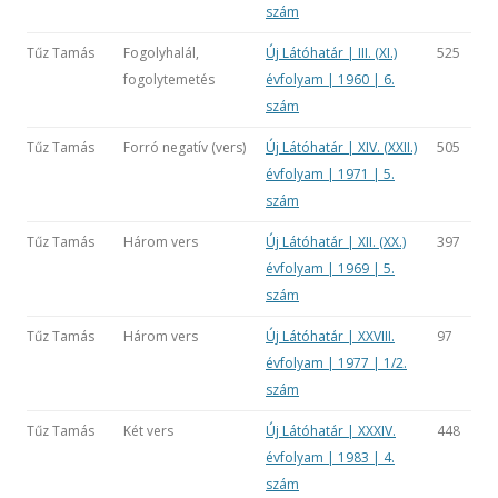
szám
Tűz Tamás
Fogolyhalál,
Új Látóhatár | III. (XI.)
525
fogolytemetés
évfolyam | 1960 | 6.
szám
Tűz Tamás
Forró negatív (vers)
Új Látóhatár | XIV. (XXII.)
505
évfolyam | 1971 | 5.
szám
Tűz Tamás
Három vers
Új Látóhatár | XII. (XX.)
397
évfolyam | 1969 | 5.
szám
Tűz Tamás
Három vers
Új Látóhatár | XXVIII.
97
évfolyam | 1977 | 1/2.
szám
Tűz Tamás
Két vers
Új Látóhatár | XXXIV.
448
évfolyam | 1983 | 4.
szám