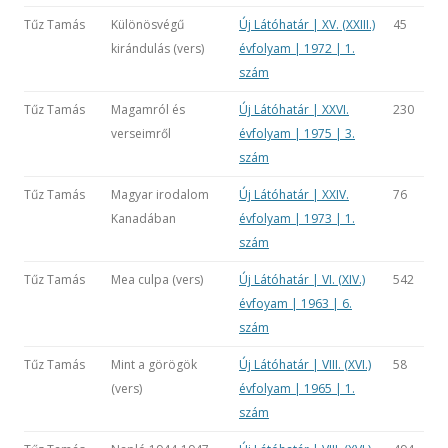
Tűz Tamás
Különösvégű
Új Látóhatár | XV. (XXIII.)
45
kirándulás (vers)
évfolyam | 1972 | 1.
szám
Tűz Tamás
Magamról és
Új Látóhatár | XXVI.
230
verseimről
évfolyam | 1975 | 3.
szám
Tűz Tamás
Magyar irodalom
Új Látóhatár | XXIV.
76
Kanadában
évfolyam | 1973 | 1.
szám
Tűz Tamás
Mea culpa (vers)
Új Látóhatár | VI. (XIV.)
542
évfoyam | 1963 | 6.
szám
Tűz Tamás
Mint a görögök
Új Látóhatár | VIII. (XVI.)
58
(vers)
évfolyam | 1965 | 1.
szám