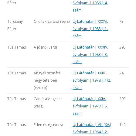
Péter
évfolyam | 1986 | 4.
szám
Turcsány
Örültek városa (vers)
Új Látóhatár | XXXVI.
73
Péter
évfolyam | 1985 | 1.
szám
Tűz Tamás
A jósnő (vers)
Új Látóhatár | XXXIV.
395
évfolyam | 1983 | 3.
szám
Tűz Tamás
Angyali szonáta
Új Látóhatár | XXIX.
24
négy tételben
évfolyam | 1978 | 1/2.
(versek)
szám
Tűz Tamás
Cantáta Angelica
Új Látóhatár | XXIV.
393
(vers)
évfolyam | 1973 | 5.
szám
Tűz Tamás
Éden és ég (vers)
Új Látóhatár | VII. (XV.)
142
évfolyam | 1964 | 2.