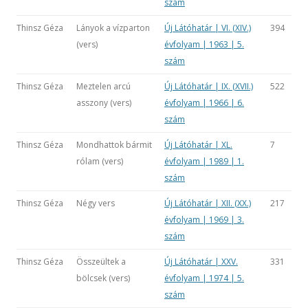
szám
Thinsz Géza
Lányok a vízparton
Új Látóhatár | VI. (XIV.)
394
(vers)
évfolyam | 1963 | 5.
szám
Thinsz Géza
Meztelen arcú
Új Látóhatár | IX. (XVII.)
522
asszony (vers)
évfolyam | 1966 | 6.
szám
Thinsz Géza
Mondhattok bármit
Új Látóhatár | XL.
7
rólam (vers)
évfolyam | 1989 | 1.
szám
Thinsz Géza
Négy vers
Új Látóhatár | XII. (XX.)
217
évfolyam | 1969 | 3.
szám
Thinsz Géza
Összeültek a
Új Látóhatár | XXV.
331
bölcsek (vers)
évfolyam | 1974 | 5.
szám