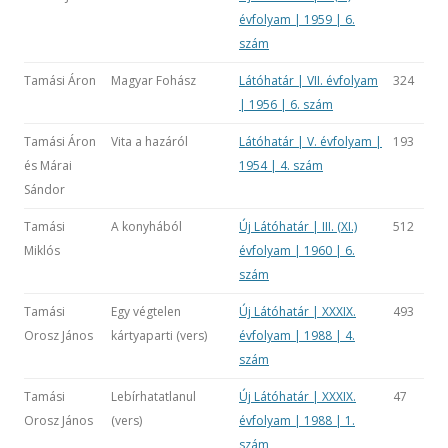
évfolyam | 1959 | 6.
szám
Tamási Áron
Magyar Fohász
Látóhatár | VII. évfolyam
324
| 1956 | 6. szám
Tamási Áron
Vita a hazáról
Látóhatár | V. évfolyam |
193
és Márai
1954 | 4. szám
Sándor
Tamási
A konyhából
Új Látóhatár | III. (XI.)
512
Miklós
évfolyam | 1960 | 6.
szám
Tamási
Egy végtelen
Új Látóhatár | XXXIX.
493
Orosz János
kártyaparti (vers)
évfolyam | 1988 | 4.
szám
Tamási
Lebírhatatlanul
Új Látóhatár | XXXIX.
47
Orosz János
(vers)
évfolyam | 1988 | 1.
szám